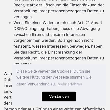
Recht, statt der Löschung die Einschränkung der
Verarbeitung Ihrer personenbezogenen Daten zu
verlangen.
Wenn Sie einen Widerspruch nach Art. 21 Abs. 1
DSGVO eingelegt haben, muss eine Abwägung
zwischen Ihren und unseren Interessen
vorgenommen werden. Solange noch nicht
feststeht, wessen Interessen überwiegen, haben
Sie das Recht, die Einschränkung der
Verarbeitung Ihrer personenbezogenen Daten zu
verlangen.
Diese Seite verwendet Cookies. Durch die
Wenn Sie die Verarbeitung Ihrer personenbezogenen
weitere Nutzung der Webseite stimmen Sie
Daten eingeschränkt haben, dürfen diese Daten – von
Mehr erfahren
deren Verwendung zu.
ihrer Speicherung abgesehen – nur mit Ihrer
Einwilligung oder zur Geltendmachung, Ausübung oder
Verstanden
Verteidigung von Rechtsansprüchen oder zum Schutz
der Rechte einer anderen natürlichen oder juristischen
Person oder aus Gründen eines wichtigen öffentlichen